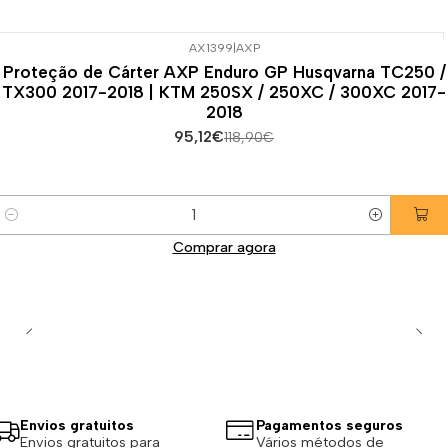
AX1399
|
AXP
-20%
DESCONTO
Proteção de Cárter AXP Enduro GP Husqvarna TC250 /
TX300 2017-2018 | KTM 250SX / 250XC / 300XC 2017-
2018
95,12€
118,90€
Quantidade
Comprar agora
Envios gratuitos
Pagamentos seguros
Envios gratuitos para
Vários métodos de