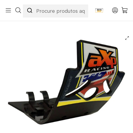
Início
Marcas
AXP
Protetor de Cárter AXP Motocross Phd Anaheim Husqvarna
FC250 / FC350 / FX350 2016-2022