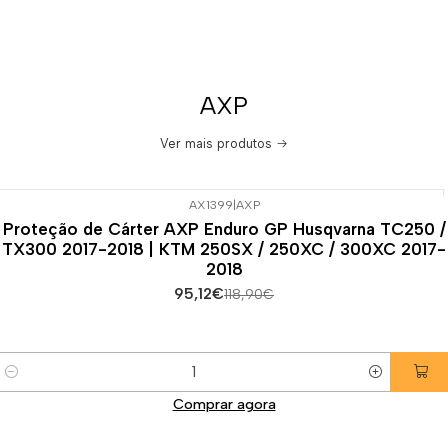
AXP
Ver mais produtos
AX1399
|
AXP
-20%
DESCONTO
Proteção de Cárter AXP Enduro GP Husqvarna TC250 /
TX300 2017-2018 | KTM 250SX / 250XC / 300XC 2017-
2018
95,12€
118,90€
Quantidade
Comprar agora