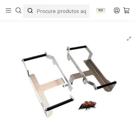
Início
Marcas
AXP
Protetores de Radiador Alumínio AXP Kawasaki KX450F 2016-
2018