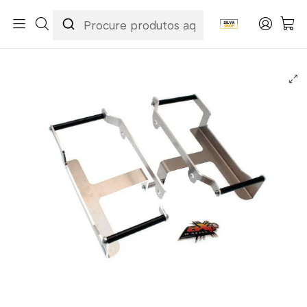
Início
Marcas
AXP
Protetores de Radiador Alumínio AXP Sherco AX1291