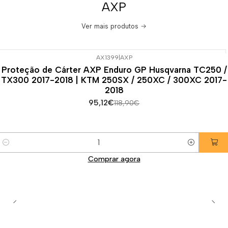
AXP
Ver mais produtos
AX1399
|
AXP
-20%
DESCONTO
Proteção de Cárter AXP Enduro GP Husqvarna TC250 /
TX300 2017-2018 | KTM 250SX / 250XC / 300XC 2017-
2018
95,12€
118,90€
Quantidade
Comprar agora