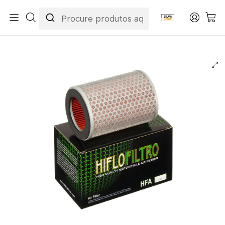
Início
Categorias
Peças e Acessórios para Motas
Manutenção & Consumíveis
Filtros
Filtros Ar
Hiflofiltro
Filtro Ar Hiflofiltro - HFA1602 Honda