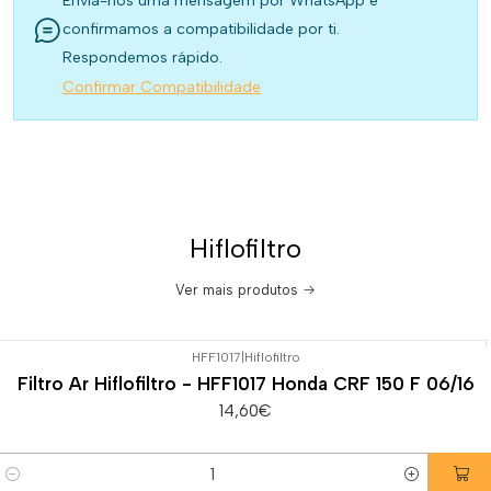
Envia-nos uma mensagem por WhatsApp e
confirmamos a compatibilidade por ti.
Respondemos rápido.
Confirmar Compatibilidade
Hiflofiltro
Ver mais produtos
HFF1017
|
Hiflofiltro
Filtro Ar Hiflofiltro - HFF1017 Honda CRF 150 F 06/16
14,60€
Quantidade