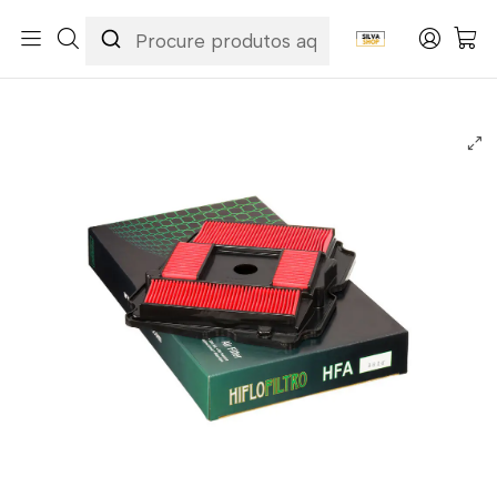
Início
Categorias
Peças e Acessórios para Motas
Manutenção & Consumíveis
Filtros
Filtros Ar
Hiflofiltro
Filtro Ar Hiflofiltro - HFA1614 Honda NTV600/650