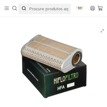
Início
Categorias
Peças e Acessórios para Motas
Manutenção & Consumíveis
Filtros
Filtros Ar
Hiflofiltro
Filtro Ar Hiflofiltro - HFA1618 Honda CB 600 F Hornet