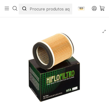
Início
Categorias
Peças e Acessórios para Motas
Manutenção & Consumíveis
Filtros
Filtros Ar
Hiflofiltro
Filtro Ar Hiflofiltro - HFA2910 Kawasaki ZRX1100/ZRX1200