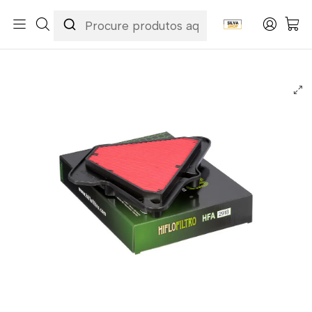
Início
Categorias
Peças e Acessórios para Motas
Manutenção & Consumíveis
Filtros
Filtros Ar
Hiflofiltro
Filtro Ar Hiflofiltro - HFA2918 Kawasaki Zx-10R