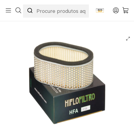
Início
Categorias
Peças e Acessórios para Motas
Manutenção & Consumíveis
Filtros
Filtros Ar
Hiflofiltro
Filtro Ar Hiflofiltro - HFA3705 Suzuki GSX-R600/GSX-R750