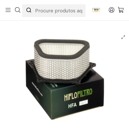
Início
Categorias
Peças e Acessórios para Motas
Manutenção & Consumíveis
Filtros
Filtros Ar
Hiflofiltro
Filtro Ar Hiflofiltro - HFA3907 Suzuki GSX1300R Hayabusa