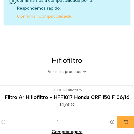
confirmamos a compatibilidade por ti.
Respondemos rápido.
Confirmar Compatibilidade
Hiflofiltro
Ver mais produtos
HFF1017
|
Hiflofiltro
Filtro Ar Hiflofiltro - HFF1017 Honda CRF 150 F 06/16
14,60€
Quantidade
Comprar agora