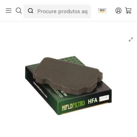
Início
Categorias
Peças e Acessórios para Motas
Manutenção & Consumíveis
Filtros
Filtros Ar
Hiflofiltro
Filtro Ar Hiflofiltro - HFA4202 Yamaha TW125/TW200