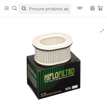
Início
Categorias
Peças e Acessórios para Motas
Manutenção & Consumíveis
Filtros
Filtros Ar
Hiflofiltro
Filtro Ar Hiflofiltro - HFA4606 Yamaha FZS600 Fazer