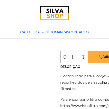
Motas
Manutenção & Consumíveis
Filtros
Filtros Ar
Hiflofiltro
F
Filtro Ar Hi
SZR660
CATEGORIAS
INÍCIO
MARCAS
CONTACTO
|
Adi
Quantidade
DESCRIÇÃO
Contribuindo para a longev
reconhecidos pela escolha 
filtrantes.
Para encontrar o fitro compa
https://www.hiflofiltro.com