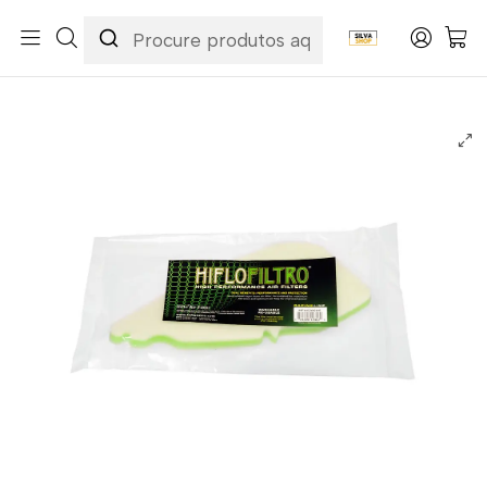
Início
Categorias
Peças e Acessórios para Motas
Manutenção & Consumíveis
Filtros
Filtros Ar
Hiflofiltro
Filtro Ar Hiflofiltro - HFA5206DS Derbi Atlantis 50 / Free 50