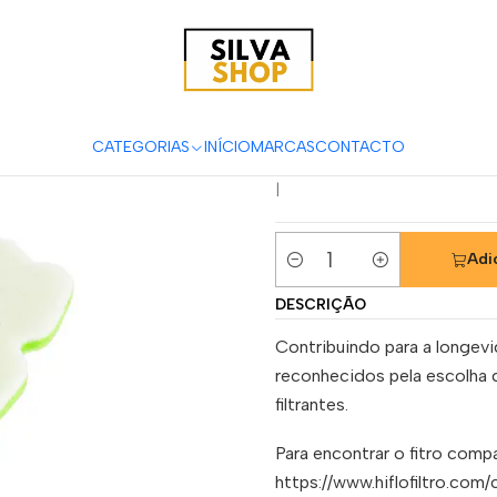
tas
Manutenção & Consumíveis
Filtros
Filtros Ar
Hiflofiltro
Fi
Filtro Ar Hi
HFA5209D
CATEGORIAS
INÍCIO
MARCAS
CONTACTO
|
Adi
Quantidade
DESCRIÇÃO
Contribuindo para a longev
reconhecidos pela escolha 
filtrantes.
Para encontrar o fitro compa
https://www.hiflofiltro.com