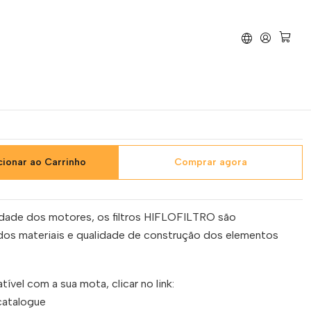
ltro Ar Hiflofiltro Vepsa ET4 00/05 - HFA5209DS
flofiltro Vepsa ET4 00/05 -
S
cionar ao Carrinho
Comprar agora
idade dos motores, os filtros HIFLOFILTRO são
dos materiais e qualidade de construção dos elementos
tível com a sua mota, clicar no link:
/catalogue