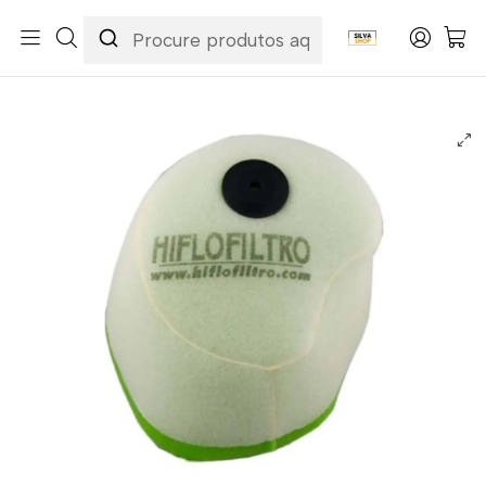
Início
Categorias
Peças e Acessórios para Motas
Manutenção & Consumíveis
Filtros
Filtros Ar
Hiflofiltro
Filtro Ar Hiflofiltro - HFF2015