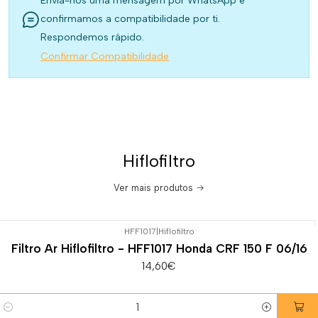
Envia-nos uma mensagem por WhatsApp e
confirmamos a compatibilidade por ti.
Respondemos rápido.
Confirmar Compatibilidade
Hiflofiltro
Ver mais produtos
HFF1017
|
Hiflofiltro
Filtro Ar Hiflofiltro - HFF1017 Honda CRF 150 F 06/16
14,60€
Quantidade