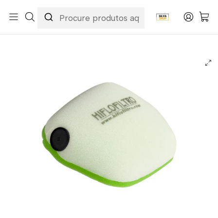
Início
Categorias
Peças e Acessórios para Motas
Manutenção & Consumíveis
Filtros
Filtros Ar
Hiflofiltro
Filtro Ar Hiflofiltro - HFF5021