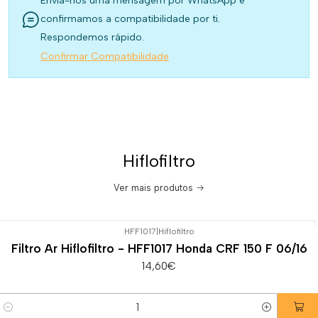
Envia-nos uma mensagem por WhatsApp e
confirmamos a compatibilidade por ti.
Respondemos rápido.
Confirmar Compatibilidade
Hiflofiltro
Ver mais produtos
HFF1017
|
Hiflofiltro
Filtro Ar Hiflofiltro - HFF1017 Honda CRF 150 F 06/16
14,60€
Quantidade