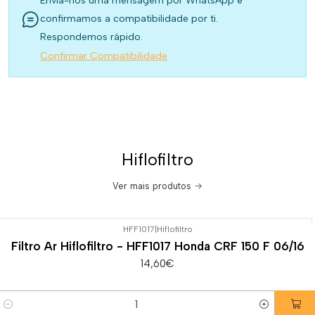
Envia-nos uma mensagem por WhatsApp e
confirmamos a compatibilidade por ti.
Respondemos rápido.
Confirmar Compatibilidade
Hiflofiltro
Ver mais produtos
HFF1017
|
Hiflofiltro
Filtro Ar Hiflofiltro - HFF1017 Honda CRF 150 F 06/16
14,60€
Quantidade