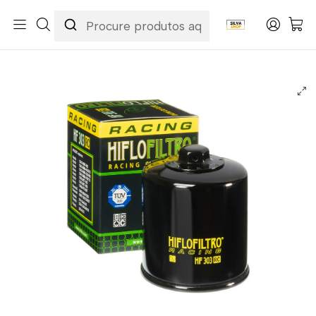
Início
Categorias
Peças e Acessórios para Motas
Manutenção & Consumíveis
Filtros
Filtros Óleo
Filtro Óleo Hiflofiltro - HF303RC