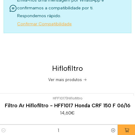
Envia-nos uma mensagem por WhatsApp e
confirmamos a compatibilidade por ti.
Respondemos rápido.
Confirmar Compatibilidade
Hiflofiltro
Ver mais produtos
HFF1017
|
Hiflofiltro
Filtro Ar Hiflofiltro - HFF1017 Honda CRF 150 F 06/16
14,60€
Quantidade