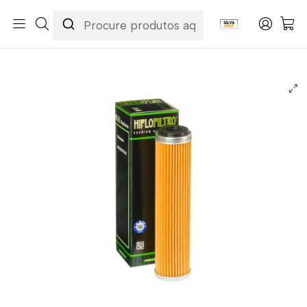
Início
Categorias
Peças e Acessórios para Motas
Manutenção & Consumíveis
Filtros
Filtros Óleo
Filtro Óleo Hiflofiltro - HF631 Beta