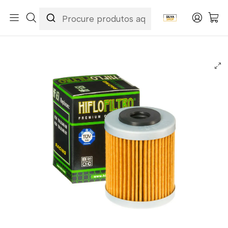
Início
Categorias
Peças e Acessórios para Motas
Manutenção & Consumíveis
Filtros
Filtros Óleo
Filtro Óleo Hiflofiltro - HF651 Husqvarna/KTM